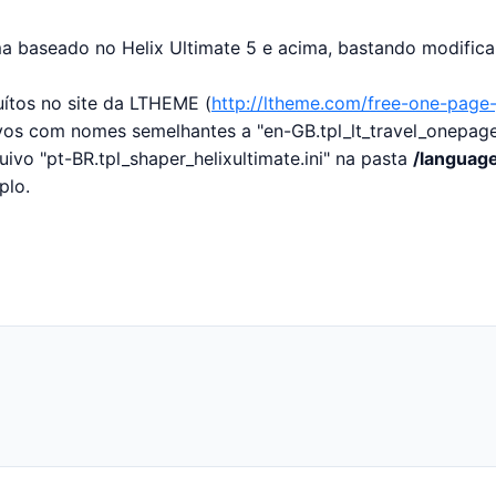
a baseado no Helix Ultimate 5 e acima, bastando modifica
ítos no site da LTHEME (
http://ltheme.com/free-one-page
ivos com nomes semelhantes a "en-GB.tpl_lt_travel_onepage
uivo "pt-BR.tpl_shaper_helixultimate.ini" na pasta
/languag
plo.