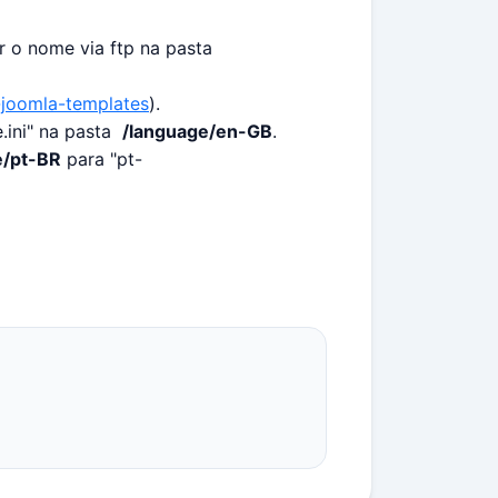
r o nome via ftp na pasta
-joomla-templates
).
.ini" na pasta
/language/en-GB
.
e/pt-BR
para "pt-